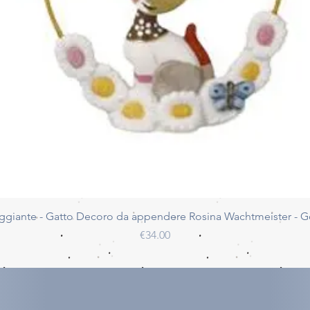
Quick View
ggiante - Gatto Decoro da appendere Rosina Wachtmeister - 
Price
€34.00