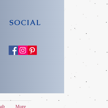
SOCIAL
ab
More