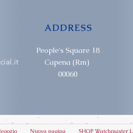
ADDRESS
People's Square 18
ial.it
Capena (Rm)
00060
egozio
Nuova pagina
SHOP Watchmaster L