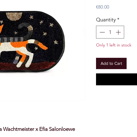
Price
€80.00
Quantity
*
Only 1 left in stock
Add to Cart
na Wachtmeister x Efia Salonloewe