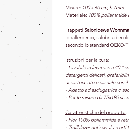
Misure:
10
0 x 60 cm, h 7mm
Materiale:
100% poliammide e 
I tappeti
Salonloewe Wohnma
ipoallergenici, salubri ed ecol
secondo lo standard OEKO-T
Istruzioni per la cura
:
- Lavabile in lavatrice a 40 ° so
detergenti delicati, preferibil
accartocciato e casuale con il 
- Adatto ad asciugatrice o asci
- Per le misure da 75x190 si co
Caratteristiche del prodotto
:
- Flor 100% poliammide e retr
- Trailblazer antiscivolo e urti