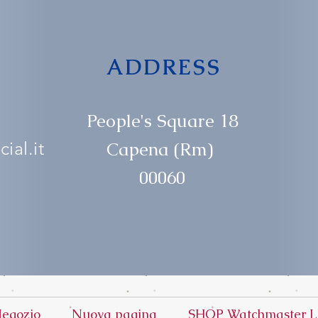
ADDRESS
People's Square 18
ial.it
Capena (Rm)
00060
egozio
Nuova pagina
SHOP Watchmaster L