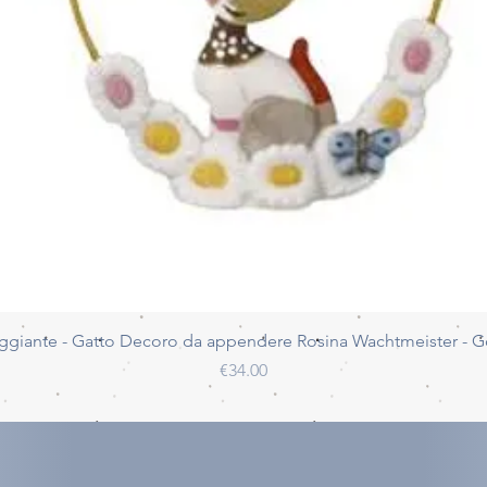
Quick View
ggiante - Gatto Decoro da appendere Rosina Wachtmeister - 
Price
€34.00