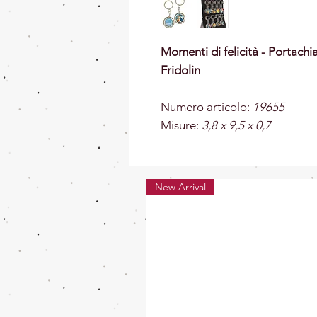
Momenti di felicità - Portachi
Fridolin
Numero articolo:
19655
Misure:
3,8 x 9,5 x 0,7
New Arrival