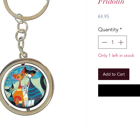
Fridolin
Price
€4.95
Quantity
*
Only 1 left in stock
Add to Cart