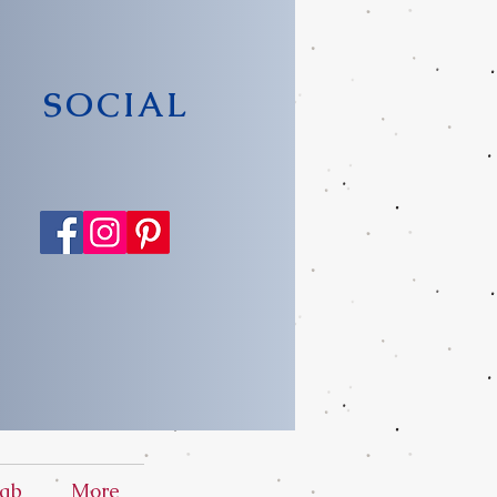
SOCIAL
ab
More