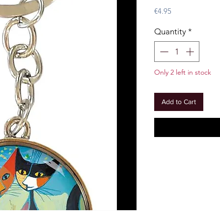
Price
€4.95
Quantity
*
Only 2 left in stock
Add to Cart