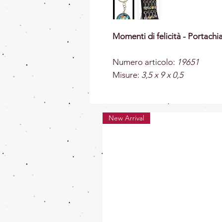
Momenti di felicità - Portachi
Numero articolo:
19651
Misure:
3,5 x 9 x 0,5
New Arrival