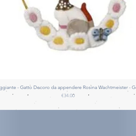
Quick View
ggiante - Gatto Decoro da appendere Rosina Wachtmeister - 
Price
€34.00