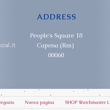
ADDRESS
People's Square 18
ial.it
Capena (Rm)
00060
egozio
Nuova pagina
SHOP Watchmaster L