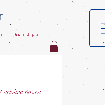
t
er
Scopri di più
Cartolina Rosina
r