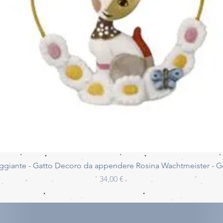
Vista rapida
ggiante - Gatto Decoro da appendere Rosina Wachtmeister - 
Prezzo
34,00 €