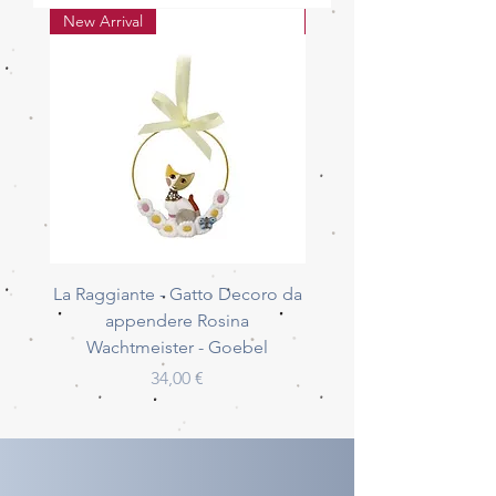
New Arrival
New Arrival
La Raggiante - Gatto Decoro da
La Giocherellona - G
appendere Rosina
Decoro da appendere 
Wachtmeister - Goebel
Wachtmeister - Go
Prezzo
34,00 €