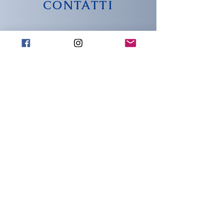
CONTATTI
info@wachtmeister-
official.it
INDIRIZZO
Piazza del popolo 18
Capena (Rm)
00060