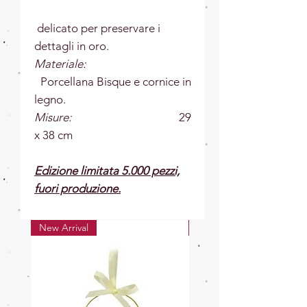
delicato per preservare i
dettagli in oro.
Materiale:
Porcellana Bisque e cornice in
legno.
Misure:
29
x 38 cm
Edizione limitata 5.000 pezzi,
fuori produzione.
New Arrival
New Arrival