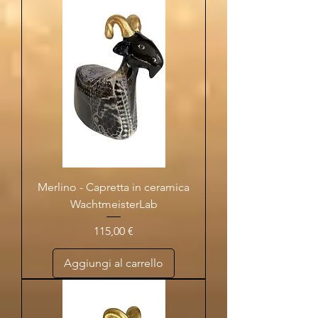
Merlino - Capretta in ceramica
WachtmeisterLab
Prezzo
115,00 €
Aggiungi al carrello