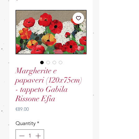
Margherite e
papaveri (120x75cm)
- tappeto Gabila
Rissone Efia
Price
€89.00
Quantity
*