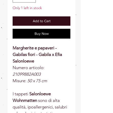
Only 1 left in stock
Add to Cart
Buy Now
Margherite e papaveri -
Gabilas fiori - Gabila x Efia
Salonloewe
Numero articolo:
21099882A003
Misure:
5
0 x 75 cm
I tappeti
Salonloewe
Wohnmatten
sono di alta
qualità, ipoallergenici, salubri