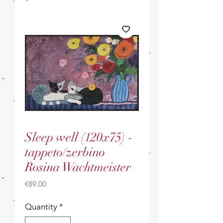
Sleep well (120x75) -
tappeto/zerbino
Rosina Wachtmeister
Price
€89.00
Quantity
*