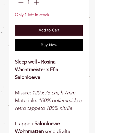
Only 1 left in stock
Add to Cart
Buy Now
Sleep well - Rosina
Wachtmeister x Efia
Salonloewe
Misure:
12
0 x 75 cm, h 7mm
Materiale:
100% poliammide e
retro tappeto 100% nitrile
I tappeti
Salonloewe
Wohnmatten
sono di alta