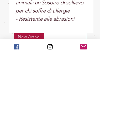
animali: un Sospiro di sollievo
per chi soffre di allergie
- Resistente alle abrasioni
New Arrival
New Arrival
La Raggiante - Gatto Decoro da
La Giocherellona - G
appendere Rosina
Decoro da appendere 
Wachtmeister - Goebel
Wachtmeister - Go
Price
€34.00