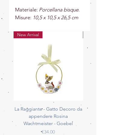
Materiale:
Porcellana bisque.
Misure:
10,5 x 10,5 x 26,5 cm
New Arrival
New Arrival
La Raggiante - Gatto Decoro da
La Giocherellona - G
appendere Rosina
Decoro da appendere 
Wachtmeister - Goebel
Wachtmeister - Go
Price
€34.00