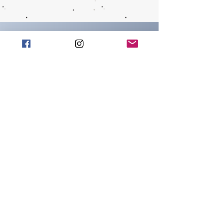
CONTACTS
info@wachtmeister-
official.it
ADDRESS
People's Square 18
Capena (Rm)