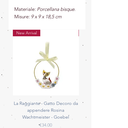
Materiale:
Porcellana bisque.
Misure:
9 x 9 x 18,5 cm
New Arrival
New Arrival
La Raggiante - Gatto Decoro da
La Giocherellona - G
appendere Rosina
Decoro da appendere 
Wachtmeister - Goebel
Wachtmeister - Go
Price
€34.00