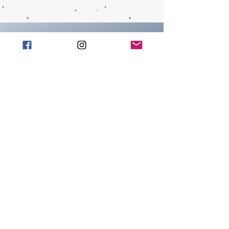
CONTACTS
info@wachtmeister-
official.it
ADDRESS
People's Square 18
Capena (Rm)