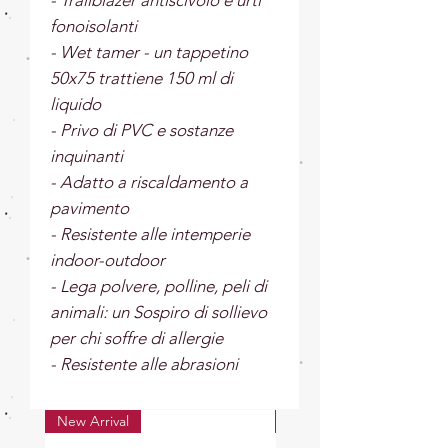
- Trailblazer antiscivolo e urti
fonoisolanti
- Wet tamer - un tappetino
50x75 trattiene 150 ml di
liquido
- Privo di PVC e sostanze
inquinanti
- Adatto a riscaldamento a
pavimento
- Resistente alle intemperie
indoor-outdoor
- Lega polvere, polline, peli di
animali: un Sospiro di sollievo
per chi soffre di allergie
- Resistente alle abrasioni
New Arrival
New Arrival