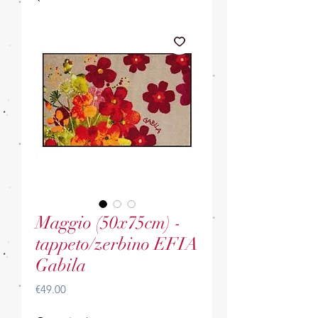
Maggio (50x75cm) -
tappeto/zerbino EFIA
Gabila
Price
€49.00