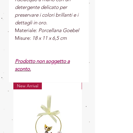
detergente delicato per
preservare i colori brillanti e i
dettagli in oro.
Materiale:
Porcellana Goebel
Misure:
18 x 11 x 6,5 cm
Prodotto non soggetto a
sconto.
New Arrival
New Arrival